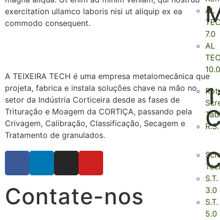
AL
exercitation ullamco laboris nisi ut aliquip ex ea
TE
commodo consequent.
7.0
AL
TE
10.
A TEIXEIRA TECH é uma empresa metalomecânica que
1
projeta, fabrica e instala soluções chave na mão no
Rot
setor da Indústria Corticeira desde as fases de
Scr
C
Trituração e Moagem da CORTIÇA, passando pela
Tab
Crivagem, Calibração, Classificação, Secagem e
R.S.
Tratamento de granulados.
C
Scr
Tec
S.T.
Contate-nos
3.0
S.T.
5.0