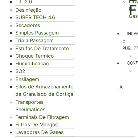
Lav
T.T. 2.0
F
De
Desinfeção
Gas
SUBER TECH 4.6
Secadores
Simples Passagem
INOV
Tripla Passagem
e
Estufas De Tratamento
PUBLIC
Choque Termico
Humidificacao
CONT
SO2
Ensilagem
Silos de Armazenamento
X
de Granulado de Cortiça
Transportes
Pneumaticos
Terminais De Filtragem
Filtros De Mangas
Lavadores De Gases