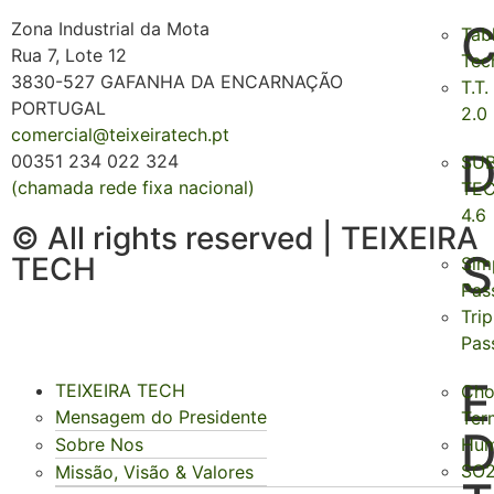
C
Zona Industrial da Mota
Tab
Rua 7, Lote 12
Tec
3830-527 GAFANHA DA ENCARNAÇÃO
T.T.
PORTUGAL
2.0
comercial@teixeiratech.pt
D
00351 234 022 324
SU
(chamada rede fixa nacional)
TE
4.6
© All rights reserved | TEIXEIRA
S
TECH
Sim
Pas
Trip
Pas
E
TEIXEIRA TECH
Cho
Mensagem do Presidente
Ter
Sobre Nos
Hum
SO
Missão, Visão & Valores