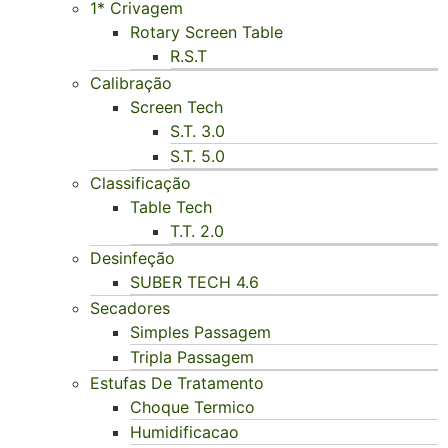
1* Crivagem
Rotary Screen Table
R.S.T
Calibração
Screen Tech
S.T. 3.0
S.T. 5.0
Classificação
Table Tech
T.T. 2.0
Desinfeção
SUBER TECH 4.6
Secadores
Simples Passagem
Tripla Passagem
Estufas De Tratamento
Choque Termico
Humidificacao