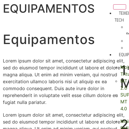
EQUIPAMENTOS
TEIXE
TECH
Equipamentos
P
EQUI
Lorem ipsum dolor sit amet, consectetur adipiscing elit,
1
Moi
sed do eiusmod tempor incididunt ut labore et dolore
Tri
magna aliqua. Ut enim ad minim veniam, qui nostrud
MT
exercitation ullamco laboris nisi ut aliquip ex ea
2.0
commodo consequent. Duis aute irure dolor in
SU
reprehenderit in voluptate velit esse cillum dolore eu
MT
fugiat nulla pariatur.
4.0
Lorem ipsum dolor sit amet, consectetur adipiscing elit,
2
Moi
sed do eiusmod tempor incididunt ut labore et dolore
Ref
magna aliqua. Ut enim ad minim veniam, qui nostrud