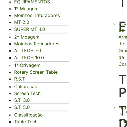
T
EQUIPAMENTOS
1* Moagem
Moinhos Trituradores
E
MT 2.0
Silo
SUPER MT 4.0
de
2* Moagem
Arm
Moinhos Refinadores
de
AL TECH 7.0
Gra
de
AL TECH 10.0
Cor
1* Crivagem
Rotary Screen Table
T
R.S.T
Calibração
P
Screen Tech
S.T. 3.0
T
S.T. 5.0
Filt
De
Classificação
Man
Table Tech