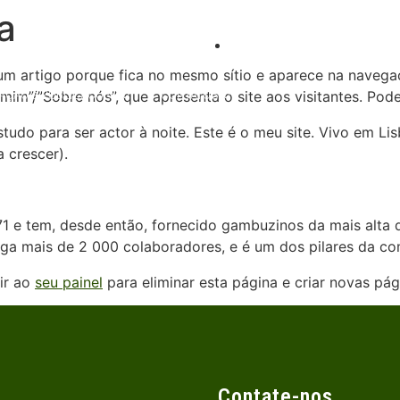
a
comercial@teixeiratech
um artigo porque fica no mesmo sítio e aparece na navegaç
AÇÃO e PUBLICAÇÕES
CONTATOS
”/”Sobre nós”, que apresenta o site aos visitantes. Pode 
studo para ser actor à noite. Este é o meu site. Vivo em 
a crescer).
e tem, desde então, fornecido gambuzinos da mais alta qu
 mais de 2 000 colaboradores, e é um dos pilares da co
ir ao
seu painel
para eliminar esta página e criar novas pág
Contate-nos