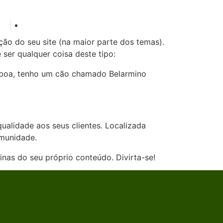
.pt
00351 234 022 324
ão do seu site (na maior parte dos temas).
ser qualquer coisa deste tipo:
Lisboa, tenho um cão chamado Belarmino
alidade aos seus clientes. Localizada
munidade.
inas do seu próprio conteúdo. Divirta-se!