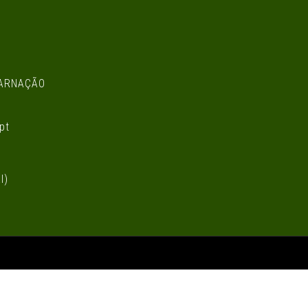
CARNAÇÃO
pt
l)